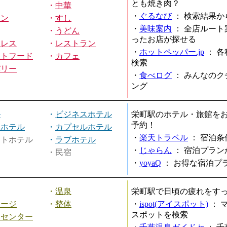
とも焼き肉？
・
中華
・
ぐるなび
：
検索結果か
メン
・
すし
・
美味案内
：
全店ルート
・
うどん
ったお店が探せる
ミレス
・
レストラン
・
ホットペッパー.jp
：
各
ストフード
・
カフェ
検索
バリー
・
食べログ
：
みんなのク
ング
ル
・
ビジネスホテル
栄町駅のホテル・旅館を
予約！
ィホテル
・
カプセルホテル
・
楽天トラベル
：
宿泊条
ートホテル
・
ラブホテル
・
じゃらん
：
宿泊プラン
・民宿
・
yoyaQ
：
お得な宿泊プ
・
温泉
栄町駅で日頃の疲れをす
サージ
・
整体
・
ispot(アイスポット)
：
スポットを検索
スセンター