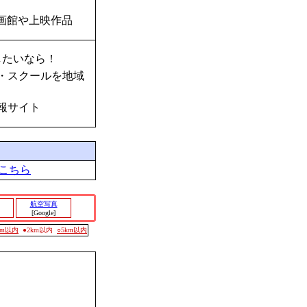
画館や上映作品
したいなら！
・スクールを地域
報サイト
こちら
航空写真
[Google]
0m以内
●2km以内
○5km以内