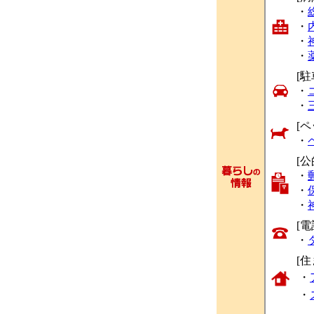
・
・
・
・
[駐
・
・
[ペ
・
[
・
・
・
[
・
[
・
・