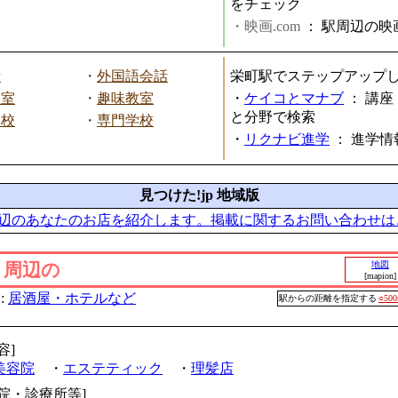
をチェック
・映画.com
：
駅周辺の映
話
・
外国語会話
栄町駅でステップアップ
教室
・
趣味教室
・
ケイコとマナブ
：
講座
と分野で検索
学校
・
専門学校
・
リクナビ進学
：
進学情
見つけた!jp 地域版
辺のあなたのお店を紹介します。掲載に関するお問い合わせは
」周辺の
地図
[mapion]
:
居酒屋・ホテルなど
駅からの距離を指定する
○50
容]
美容院
・
エステティック
・
理髪店
病院・診療所等]