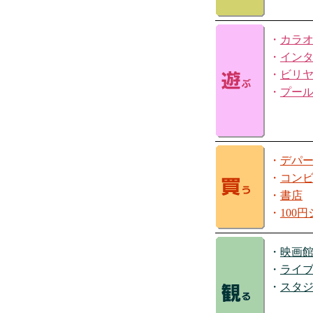
・
カラ
・
イン
・
ビリ
・
プー
・
デパ
・
コン
・
書店
・
100
・
映画
・
ライ
・
スタ