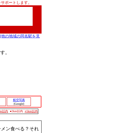
をサポートします。
[他の地域の同名駅を見
です。
航空写真
[Google]
0m以内
●2km以内
○5km以内
ーメン食べる？それ