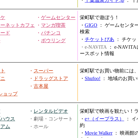
・
千葉温泉ガイド.jp
：
千
オケ
・
ゲームセンター
栄町駅で遊ぼう！
ターネットカフェ
・
マンガ喫茶
・
GIGO
：
ゲームセンタ
検索
ヤード
・
パチンコ
・
チケットぴあ
：
チケッ
ル
・
ボウリング
・e-NAVITA
：
e-NAVI
ースポット情報
ート
・
スーパー
栄町駅でお買い物前には
ビニ
・
ドラッグストア
・
Shufoo!
：
地域のお買い
・
古本屋
円ショップ
館
・
レンタルビデオ
栄町駅で映画を観たい！
ブハウス
・劇場・コンサート
・
e+（イープラス）
：
イ
約
ジアム
・ホール
・
Movie Walker
：
映画館