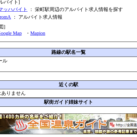
アルバイト]
マッハバイト
： 栄町駅周辺のアルバイト求人情報を探す
fromA
：
アルバイト求人情報
図]
oogle Map
・
Mapion
路線の駅名一覧
ール
近くの駅
はありません
駅街ガイド姉妹サイト