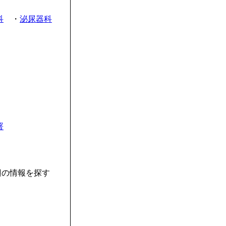
科
・
泌尿器科
署
辺の情報を探す