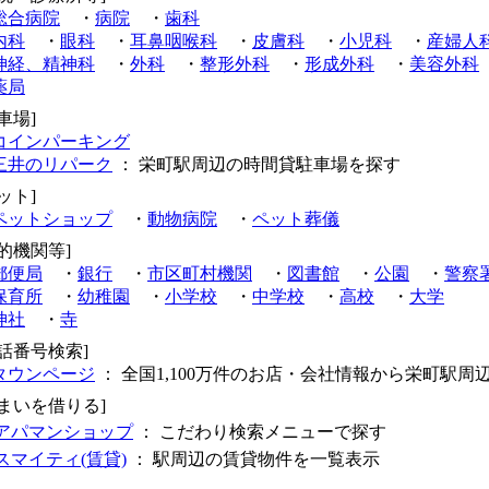
総合病院
・
病院
・
歯科
内科
・
眼科
・
耳鼻咽喉科
・
皮膚科
・
小児科
・
産婦人
神経、精神科
・
外科
・
整形外科
・
形成外科
・
美容外科
薬局
車場]
コインパーキング
三井のリパーク
： 栄町駅周辺の時間貸駐車場を探す
ット]
ペットショップ
・
動物病院
・
ペット葬儀
公的機関等]
郵便局
・
銀行
・
市区町村機関
・
図書館
・
公園
・
警察
保育所
・
幼稚園
・
小学校
・
中学校
・
高校
・
大学
神社
・
寺
電話番号検索]
タウンページ
： 全国1,100万件のお店・会社情報から栄町駅周
住まいを借りる]
アパマンショップ
： こだわり検索メニューで探す
スマイティ(賃貸)
： 駅周辺の賃貸物件を一覧表示