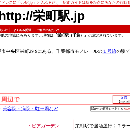
アドレスに「○○駅.jp」と入れるだけ！駅街ガイドは駅を起点にあなたの行動
http://栄町駅.jp
｜
｜
使い方
よくある質問
ご利用にあたって
が他の地域にもあります。現在は
「栄町駅（千葉）」
が設定されています。→
市中央区栄町29-9にある、千葉都市モノレールの
１号線
の駅
」周辺で
地図
[mapion]
:
美容院・病院・駐車場など
駅からの距離を指定する
○50
屋
・
ビアガーデン
栄町駅で居酒屋行く？ラ