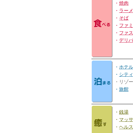
・
焼肉
・
ラー
・
そば
・
ファ
・
ファ
・
デリ
・
ホテ
・
シテ
・リゾ
・
旅館
・
銭湯
・
マッ
・
ヘル