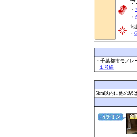
[
・
・
[地
・
G
・千葉都市モノレ
１号線
5km以内に他の駅